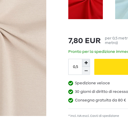
per
0,5
met
7,80 EUR
metro
)
Pronto per la spedizione immedi
Spedizione veloce
30 giorni di diritto di recess
Consegna gratuita da 80 €
* incl. IVA escl.
Costi di spedizione