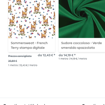
Sommersweat - French
Sudore coccoloso - Verde
Terry stampa digitale
smeraldo spazzolato
Capriolo bianco struttura
da 12,43 € *
da 14,19 € *
Prezzo consigliato
a loop
1
metro
| 14,19 € / metro
20,89 €
1
metro
| 12,43 € / metro