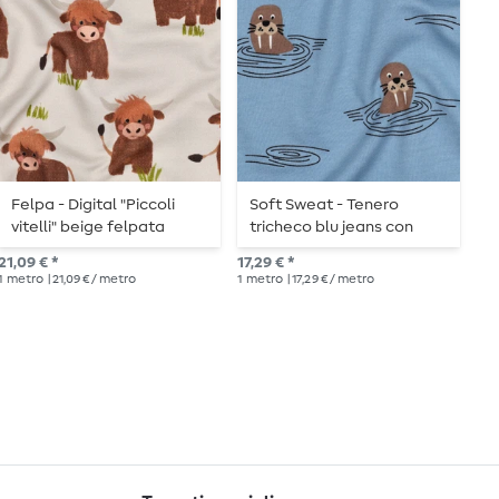
Felpa - Digital "Piccoli
Soft Sweat - Tenero
F
vitelli" beige felpata
tricheco blu jeans con
T
interno spazzolato
21,09 € *
17,29 € *
15,
1
metro
| 21,09 € / metro
1
metro
| 17,29 € / metro
1
me