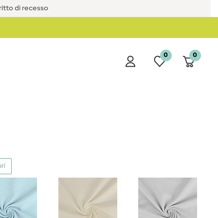
iritto di recesso
0
0
ri