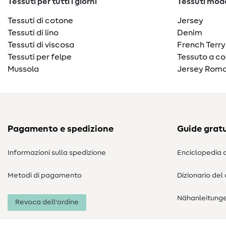
Tessuti per tutti i giorni
Tessuti moda
Tessuti di cotone
Jersey
Tessuti di lino
Denim
Tessuti di viscosa
French Terry
Tessuti per felpe
Tessuto a co
Mussola
Jersey Roma
Pagamento e spedizione
Guide gratu
Informazioni sulla spedizione
Enciclopedia d
Metodi di pagamento
Dizionario del
Nähanleitung
Revoca dell'ordine