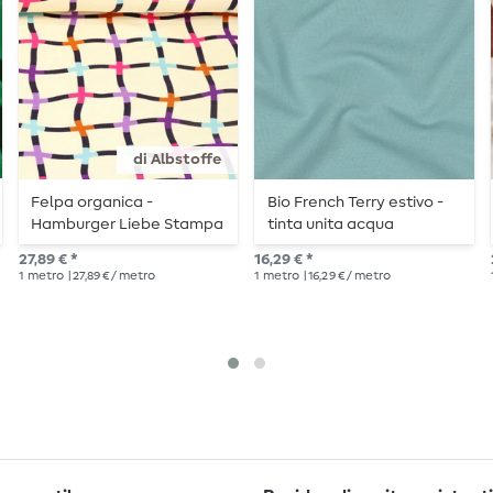
di Albstoffe
Felpa organica -
Bio French Terry estivo -
Hamburger Liebe Stampa
tinta unita acqua
digitale Magico luccichio
27,89 € *
16,29 € *
di Guardia Ecrù Viola
1
metro
| 27,89 € / metro
1
metro
| 16,29 € / metro