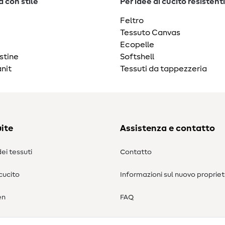
 con stile
Per idee di cucito resistenti
Feltro
Tessuto Canvas
Ecopelle
stine
Softshell
nit
Tessuti da tappezzeria
ite
Assistenza e contatto
ei tessuti
Contatto
 cucito
Informazioni sul nuovo propriet
en
FAQ
Diritto di recesso