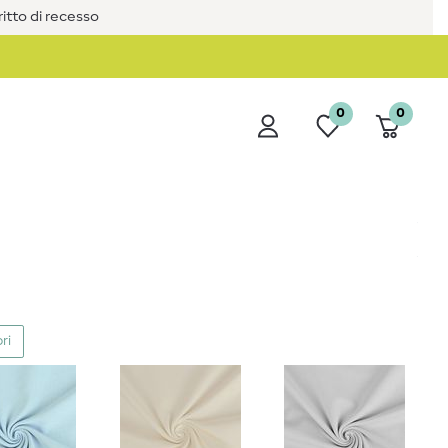
iritto di recesso
0
0
ri