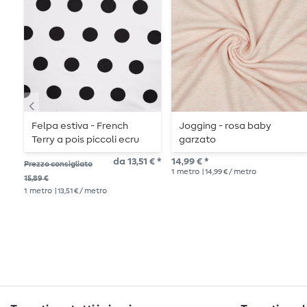
Felpa estiva - French
Jogging - rosa baby
Terry a pois piccoli ecru
garzato
da 13,51 € *
14,99 € *
Prezzo consigliato
1
metro
| 14,99 € / metro
15,89 €
1
metro
| 13,51 € / metro