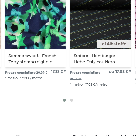
di Albstoffe
Sommersweat - French
Sudore - Hamburger
Terry stampa digitale
Liebe Only You Nero
palloni da calcio Navy
17,33 € *
da 17,08 € *
Prezzo consigliato 20,39 €
Prezzo consigliato
spazzolato
1
metro
| 17,33 € / metro
26,79 €
1
metro
| 17,08 € / metro