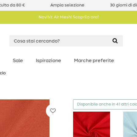
uita da 80 €
Ampia selezione
30 giorni di d
Novità: Air Mesh! Scoprilo ora!
Sale
Ispirazione
Marche preferite
cio
Disponibile anche in 41 altri colo