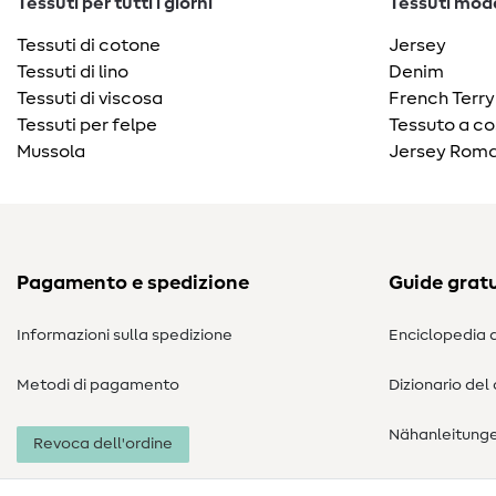
Tessuti per tutti i giorni
Tessuti moda
Tessuti di cotone
Jersey
Tessuti di lino
Denim
Tessuti di viscosa
French Terry
Tessuti per felpe
Tessuto a co
Mussola
Jersey Roma
Pagamento e spedizione
Guide gratu
Informazioni sulla spedizione
Enciclopedia d
Metodi di pagamento
Dizionario del
Nähanleitung
Revoca dell'ordine