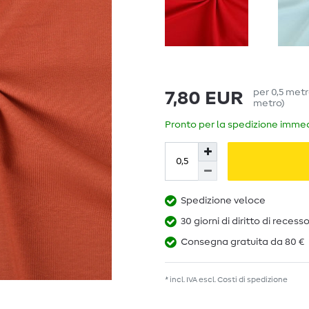
per
0,5
met
7,80 EUR
metro
)
Pronto per la spedizione immedi
Spedizione veloce
30 giorni di diritto di recess
Consegna gratuita da 80 €
* incl. IVA escl.
Costi di spedizione