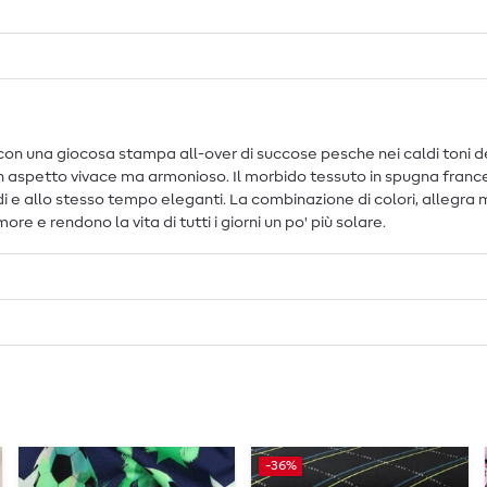
n una giocosa stampa all-over di succose pesche nei caldi toni dell'
n aspetto vivace ma armonioso. Il morbido tessuto in spugna france
i e allo stesso tempo eleganti. La combinazione di colori, allegr
 e rendono la vita di tutti i giorni un po' più solare.
-36%