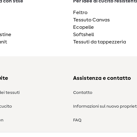
 con stile
Per idee di cucito resistenti
Feltro
Tessuto Canvas
Ecopelle
stine
Softshell
nit
Tessuti da tappezzeria
ite
Assistenza e contatto
ei tessuti
Contatto
 cucito
Informazioni sul nuovo propriet
en
FAQ
Diritto di recesso